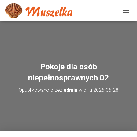
P
R
Z
E
Ł
Ą
C
Z
N
Pokoje dla osób
A
W
niepełnosprawnych 02
I
G
Opublikowano przez
admin
w dniu
2026-06-28
A
C
J
Ę