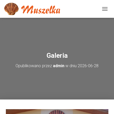
P
R
Z
E
Ł
Ą
C
Z
N
Galeria
A
W
Opublikowano przez
admin
w dniu
2026-06-28
I
G
A
C
J
Ę