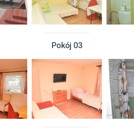
Pokój 03